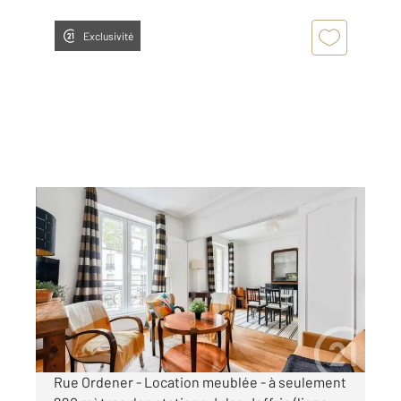
Exclusivité
PARIS 75018
2
41,55 m
, 3 pièces
Ref : 31473
Appartement F3 à louer
1 390 €
par mois charges comprises
Rue Ordener - Location meublée - à seulement