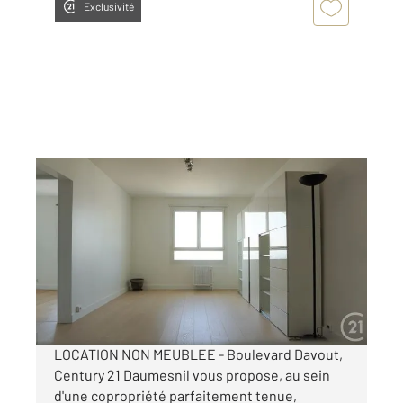
Exclusivité
PARIS 75020
2
49,90 m
, 2 pièces
Ref : 31360
Appartement F2 à louer
1 530 €
par mois charges comprises
LOCATION NON MEUBLEE - Boulevard Davout,
Century 21 Daumesnil vous propose, au sein
d'une copropriété parfaitement tenue,