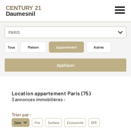
CENTURY 21
Daumesnil
PARIS
Tous
Maison
Appartement
Autres
Appliquer
Location appartement Paris (75)
3 annonces immobilières :
Trier par :
Date
Prix
Surface
Exclusivité
DPE