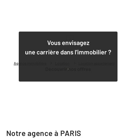
1
Vous envisagez
une carrière dans l'immobilier ?
Agence immobilière
Location
Location appartement
Découvrir nos offres
Notre agence à PARIS