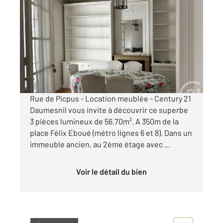
PARIS 75012
2
56,01 m
, 3 pièces
Ref : 31461
Appartement F3 à louer
1 790 €
par mois charges comprises
Rue de Picpus - Location meublée - Century 21
Daumesnil vous invite à découvrir ce superbe
3 pièces lumineux de 56.70m². A 350m de la
place Félix Eboué (métro lignes 6 et 8). Dans un
immeuble ancien, au 2ème étage avec ...
Voir le détail du bien