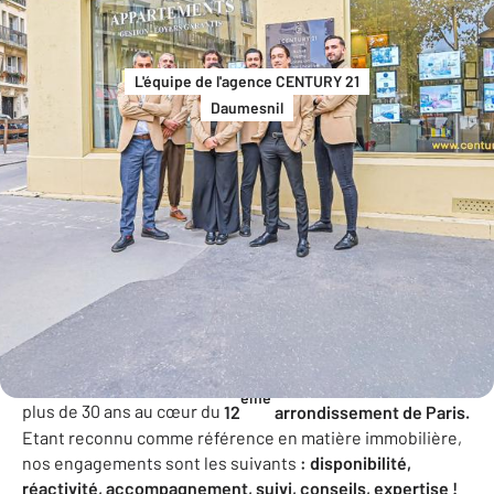
L'équipe de l'agence CENTURY 21
Daumesnil
Agence immobilière à Paris 12
L'agence
CENTURY 21 Daumesnil
est implantée depuis
ème
plus de 30 ans au cœur du
12
arrondissement de Paris.
Etant reconnu comme référence en matière immobilière,
nos engagements sont les suivants
: disponibilité,
réactivité, accompagnement, suivi, conseils, expertise !